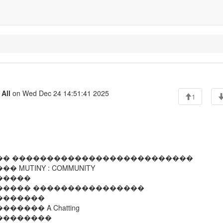
o
All
on Wed Dec 24 14:51:41 2025
1
�� ��������������������������
UTINY : COMMUNITY
�����
����� ����������������
�������
��� A Chatting
��������