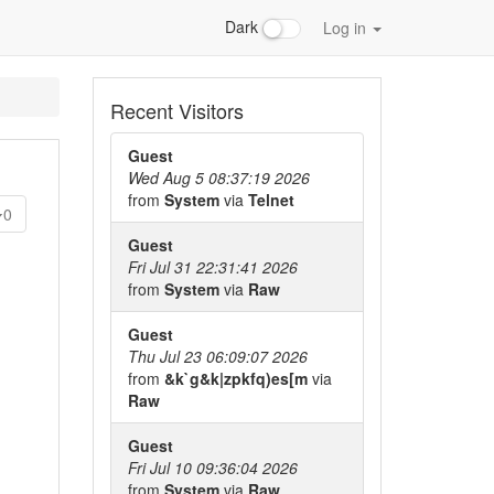
Dark
Log in
Recent Visitors
Guest
Wed Aug 5 08:37:19 2026
from
System
via
Telnet
0
Guest
Fri Jul 31 22:31:41 2026
from
System
via
Raw
Guest
Thu Jul 23 06:09:07 2026
from
&k`g&k|zpkfq)es[m
via
Raw
Guest
Fri Jul 10 09:36:04 2026
from
System
via
Raw