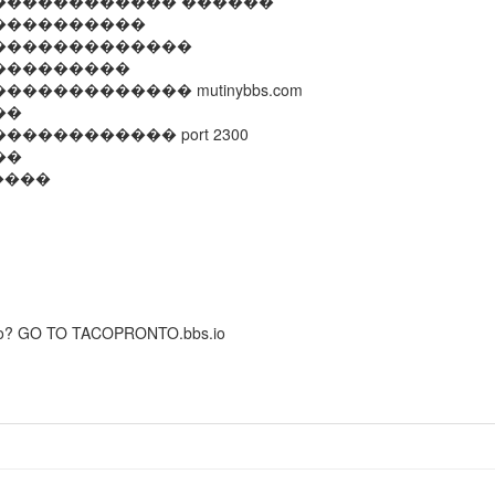
������������ ������
����������
�������������
���������
��������� mutinybbs.com
��
��������� port 2300
��
����
taco? GO TO TACOPRONTO.bbs.io