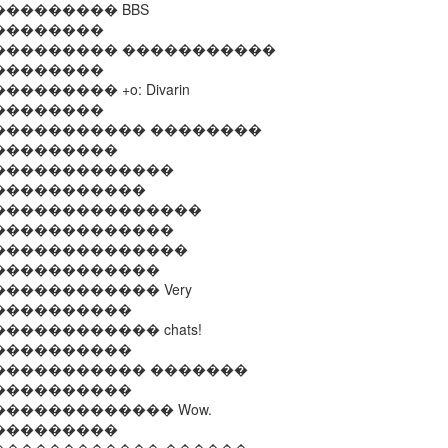
�������� BBS
��������
��������� �����������
��������
����� +o: Divarin
��������
����������� ��������
���������
�������������
�����������
���������������
�������������
��������������
������������
���������� Very
����������
��������� chats!
����������
����������� �������
����������
������������ Wow.
���������