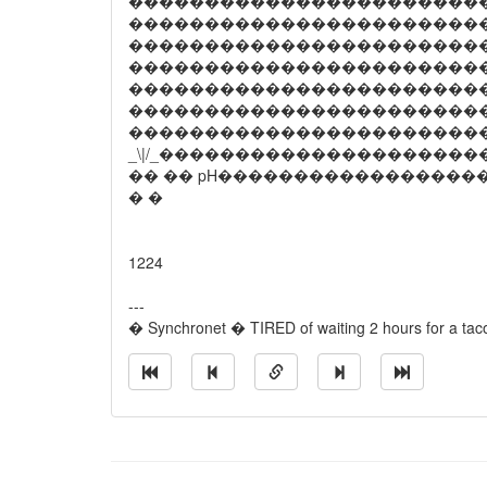
�����������������������
�����������������������
�����������������������
�����������������������
���������������������������
�����������������������
��������������������������
_\|/_���������������������
�� �� pH�����������������
� �
1224
---
� Synchronet � TIRED of waiting 2 hours for a 