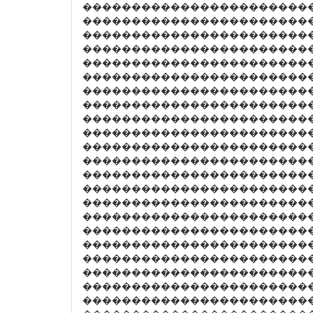
������������������������
�����������������������
�����������������������
�����������������������
���������������������������
�����������������������
�����������������������
�����������������������
�����������������������
�����������������������
�����������������������
�����������������������
�����������������������
�����������������������
�������������������������
�����������������������
��������������������������
�����������������������
�����������������������
�����������������������
������������������������
�����������������������