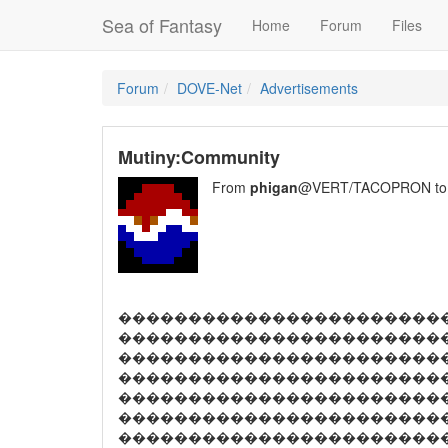
Sea of Fantasy
Home
Forum
Files
Forum
DOVE-Net
Advertisements
Mutiny:Community
From
phigan
@VERT/TACOPRON t
�����������������������
�������������������������� M
�����������������������
�����������������������
�����������������������
���������������������������
�����������������������