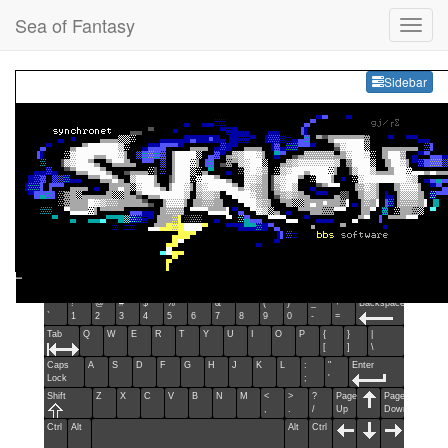
Sea of Fantasy
Sideb
Sidebar
Esc
F1
F2
F3
F4
F5
F6
F7
F8
F9
F10
F11
F12
Home
End
Ins
Del
~
!
@
#
$
%
^
&
*
(
)
_
+
Backspace
`
1
2
3
4
5
6
7
8
9
0
-
=
Tab
Q
W
E
R
T
Y
U
I
O
P
{
}
|
[
]
\
Caps
A
S
D
F
G
H
J
K
L
:
"
Enter
Lock
;
'
Shift
Z
X
C
V
B
N
M
<
>
?
Page
Page
,
.
/
Up
Down
Ctrl
Alt
Alt
Ctrl