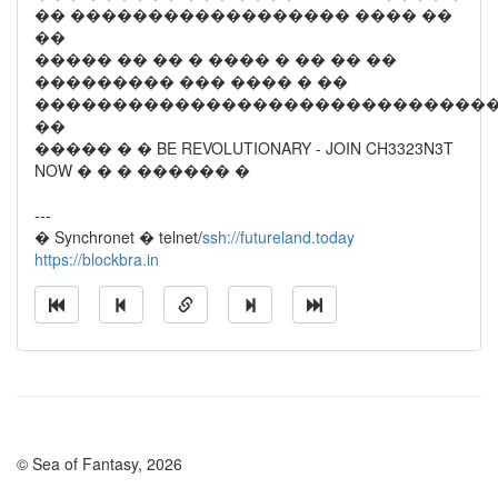
�� ������������������ ���� ��
��
����� �� �� � ���� � �� �� ��
��������� ��� ���� � ��
�����������������������������
��
����� � � BE REVOLUTIONARY - JOIN CH3323N3T
NOW � � � ������ �
---
� Synchronet � telnet/
ssh://futureland.today
https://blockbra.in
© Sea of Fantasy, 2026