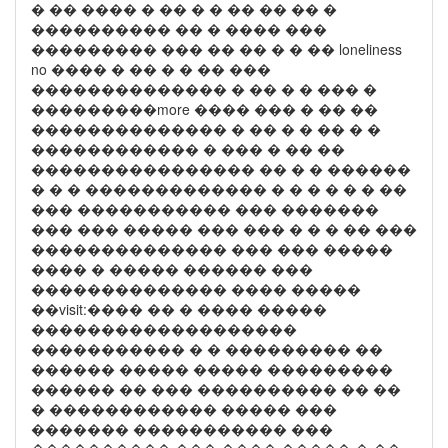
� �� ���� � �� � � �� �� �� �
���������� �� � ���� ���
��������� ��� �� �� � � �� loneliness
no ���� � �� � � �� ���
�������������� � �� � � ��� �
���������more ���� ��� � �� ��
�������������� � �� � � �� � �
������������ � ��� � �� ��
���������������� �� � � ������
� � � ������������� � � � � � � ��
��� ����������� ��� �������
��� ��� ����� ��� ��� � � � �� ���
�������������� ��� ��� �����
���� � ����� ������ ���
�������������� ���� �����
��visit:���� �� � ���� �����
�������������������
����������� � � ��������� ��
������ ����� ����� ���������
������ �� ��� ���������� �� ��
� ������������ ����� ���
������� ����������� ���