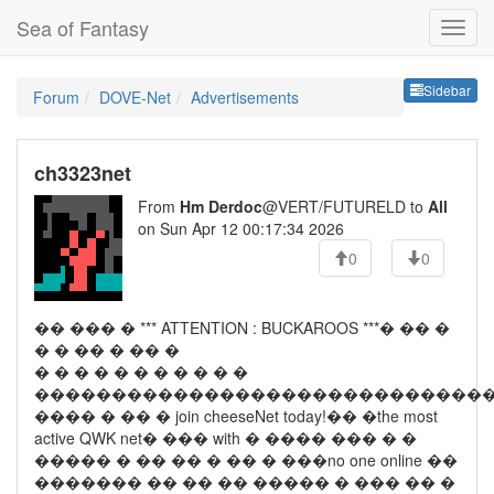
Sea of Fantasy
Sideb
Sidebar
Forum
DOVE-Net
Advertisements
ch3323net
From
Hm Derdoc
@VERT/FUTURELD to
All
on Sun Apr 12 00:17:34 2026
0
0
�� ��� � *** ATTENTION : BUCKAROOS ***� �� �
� � �� � �� �
� � � � � � � � � � �
�����������������������������
���� � �� � join cheeseNet today!�� �the most
active QWK net� ��� with � ���� ��� � �
����� � �� �� � �� � ���no one online ��
������� �� �� �� ����� � ��� �� �