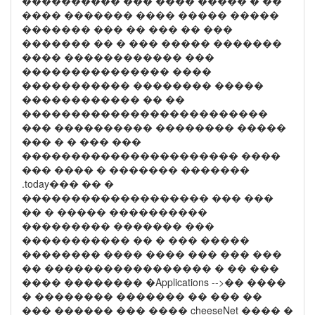
���������� ��� ���� ����� � ��
���� ������� ���� ����� �����
������� ��� �� ��� �� ���
������� �� � ��� ����� �������
���� ������������ ���
��������������� ����
����������� �������� �����
������������ �� ��
�������������������������
��� ���������� �������� �����
��� � � ��� ���
���������������������� ����
��� ���� � ������� �������
.today��� �� �
������������������� ��� ���
�� � ����� ����������
��������� ������� ���
����������� �� � ��� �����
�������� ���� ���� ��� ��� ���
�� ����������������� � �� ���
���� �������� �Applications -->�� ����
� �������� ������� �� ��� ��
��� ������ ��� ���� cheeseNet ���� �